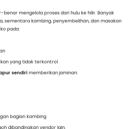
benar mengelola proses dari hulu ke hilir. Banyak
ra, sementara kambing, penyembelihan, dan masakan
siko pada:
ran
kan yang tidak terkontrol
pur sendiri
memberikan jaminan:
ngan bagian kambing
iqoh dibandingkan vendor lain.