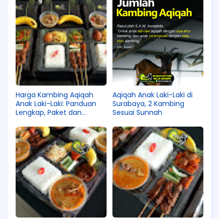
Harga Kambing Aqiqah
Aqiqah Anak Laki-Laki di
Anak Laki-Laki: Panduan
Surabaya, 2 Kambing
Lengkap, Paket dan
Sesuai Sunnah
Keunggulan Syiar Aqiqoh