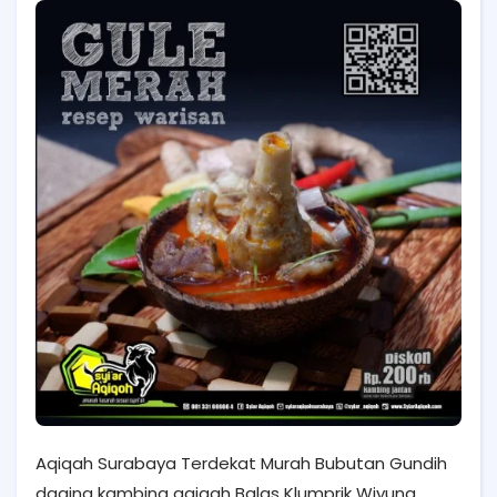
Aqiqah Surabaya Terdekat Murah Bubutan Gundih
daging kambing aqiqah Balas Klumprik Wiyung,